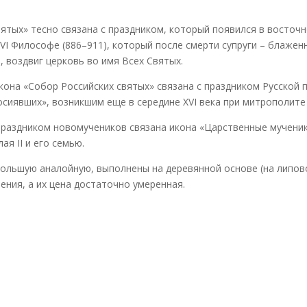
ятых» тесно связана с праздником, который появился в восточно
VI Философе (886–911), который после смерти супруги – блаже
, воздвиг церковь во имя Всех Святых.
кона «Собор Российских святых» связана с праздником Русской п
осиявших», возникшим еще в середине XVI века при митрополите
раздником новомучеников связана икона «Царственные мученик
я II и его семью.
ольшую аналойную, выполнены на деревянной основе (на липов
ения, а их цена достаточно умеренная.