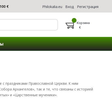
Philokalia.eu
Вход
Регистрация
Корзина
€
ты
е с праздниками Православной Церкви. К ним
обора Архангелов», так и те, что связаны с историей
ятых» и «Царственные мученики».