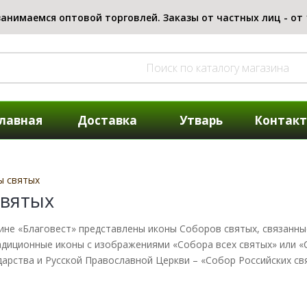
лавная
Доставка
Утварь
Контак
ы святых
святых
ине «Благовест» представлены иконы Соборов святых, связанны
адиционные иконы с изображениями «Собора всех святых» или «С
дарства и Русской Православной Церкви – «Собор Российских св
ки для икон