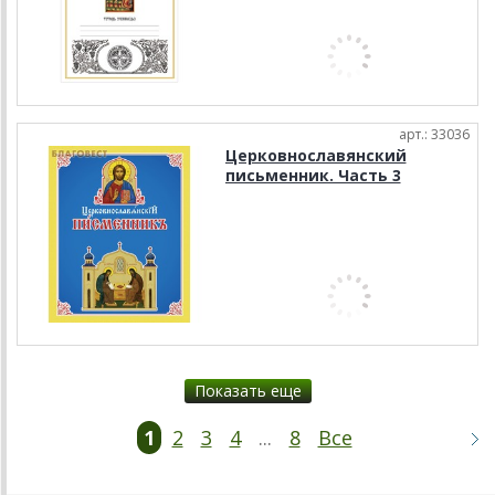
арт.: 33036
Церковнославянский
письменник. Часть 3
Показать еще
1
2
3
4
...
8
Все