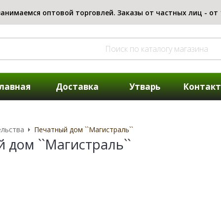
лавная
Доставка
Утварь
Контак
ельства
Печатный дом ``Магистраль``
 дом ``Магистраль``