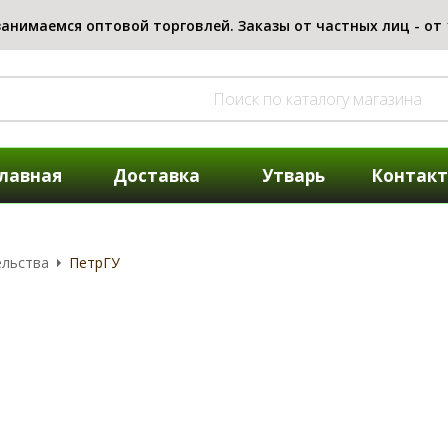
лавная
Доставка
Утварь
Контак
ельства
ПетрГУ