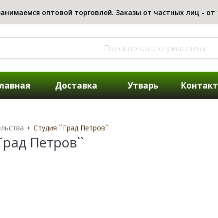
лавная
Доставка
Утварь
Контак
ельства
Студия ``Град Петров``
Град Петров``