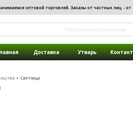
лавная
Доставка
Утварь
Контак
ельства
Светлица
а