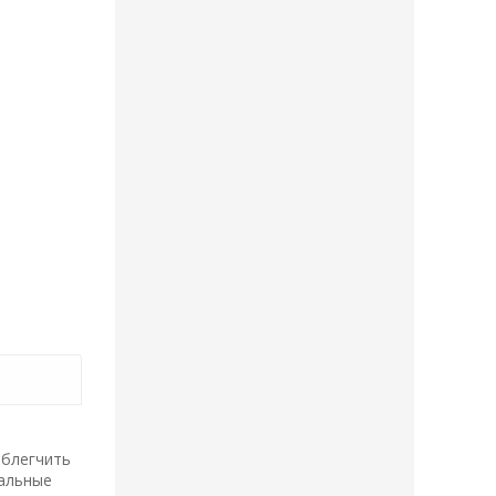
облегчить
иальные