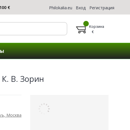
Philokalia.eu
Вход
Регистрация
Корзина
€
ты
К. В. Зорин
фъ, Москва