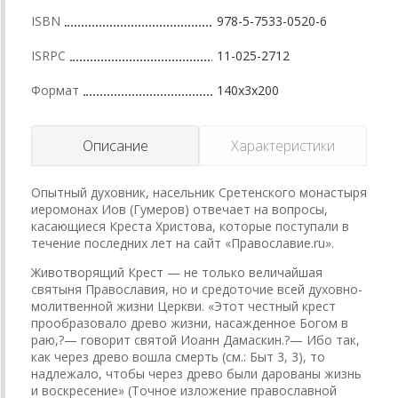
ISBN
978-5-7533-0520-6
ISRPC
11-025-2712
Формат
140x3x200
Описание
Характеристики
Опытный духовник, насельник Сретенского монастыря
иеромонах Иов (Гумеров) отвечает на вопросы,
касающиеся Креста Христова, которые поступали в
течение последних лет на сайт «Православие.ru».
Животворящий Крест — не только величайшая
святыня Православия, но и средоточие всей духовно-
молитвенной жизни Церкви. «Этот честный крест
прообразовало древо жизни, на­сажденное Богом в
раю,?— говорит святой Иоанн Дамаскин.?— Ибо так,
как через древо вошла смерть (см.: Быт 3, 3), то
надлежало, чтобы через древо были дарованы жизнь
и воскресение» (Точное изложение православной