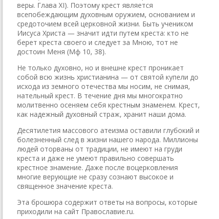
веры. Глава XI). Поэтому крест является
всепобеждающим духовным оружием, основанием и
средоточием всей церковной жизни. Быть учеником
Иисуса Христа — значит идти путем креста: кто не
берет креста своего и следует за Мною, тот не
достоин Меня­ (Мф 10, 38).
Не только духовно, но и внешне крест проникает
собой всю жизнь христианина — от святой купели до
исхода из земного отечества мы носим, не снимая,
нательный крест. В течение дня мы многократно
молитвенно осеняем себя крестным знаменем. Крест,
как надежный духовный страж, хранит наши дома.
Десятилетия массового атеизма оставили глубокий и
болезненный след в жизни нашего народа. Миллионы
людей оторваны от традиции, не имеют на груди
креста и даже не умеют правильно совершать
крестное знамение. Даже после воцерковления
многие верующие не сразу сознают высокое и
священное значение креста.
Эта брошюра содержит ответы на вопросы, которые
приходили на сайт Православие.ru.