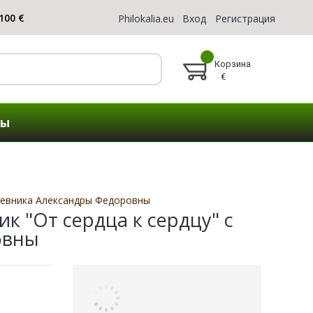
Philokalia.eu
Вход
Регистрация
Корзина
€
ты
дневника Александры Федоровны
 "От сердца к сердцу" с
овны