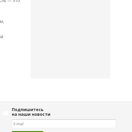
сль — это
м,
ой
Подпишитесь
на наши новости