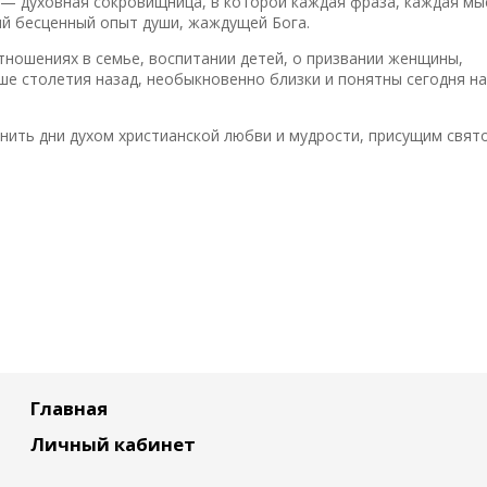
— духовная сокровищница, в которой каждая фраза, каждая мы
ый бесценный опыт души, жаждущей Бога.
тношениях в семье, воспитании детей, о призвании женщины,
ше столетия назад, необыкновенно близки и понятны сегодня на
нить дни духом христианской любви и мудрости, присущим свят
Главная
Личный кабинет