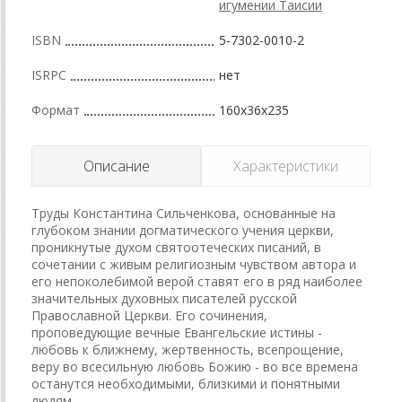
игумении Таисии
ISBN
5-7302-0010-2
ISRPC
нет
Формат
160x36x235
Описание
Характеристики
Труды Константина Сильченкова, основанные на
глубоком знании догматического учения церкви,
проникнутые духом святоотеческих писаний, в
сочетании с живым религиозным чувством автора и
его непоколебимой верой ставят его в ряд наиболее
значительных духовных писателей русской
Православной Церкви. Его сочинения,
проповедующие вечные Евангельские истины -
любовь к ближнему, жертвенность, всепрощение,
веру во всесильную любовь Божию - во все времена
останутся необходимыми, близкими и понятными
людям.