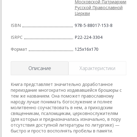
Московской Патриархии
Русской Православной
Церкви
ISBN
978-5-88017-153-8
ISRPC
Р22-224-3304
Формат
125x16x170
Описание
Характеристики
Книга представляет значительно доработанное
переиздание многократно издававшейся брошюры с
тем же названием. Она поможет православному
народу лучше понимать богослужение и полнее
молитвенно соучаствовать в нем, а приходским
священникам, псаломщикам, церковнослужителям
(для которых и предназначалась изначально, в пору
отсутствия доступной литера­туры по литургике) —
быстро и просто воспол­нять пробелы в памяти.