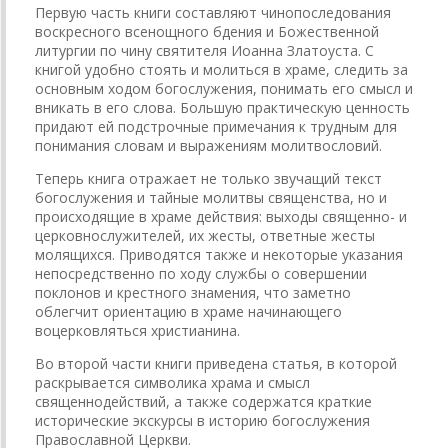
Первую часть книги составляют чинопоследования
воскресного всенощного бдения и Божественной
литургии по чину святителя Иоанна Златоуста. С
книгой удобно стоять и молиться в храме, следить за
основным ходом богослуже­ния, понимать его смысл и
вникать в его слова. Большую практическую ценность
придают ей подстрочные примечания к трудным для
понимания словам и выражениям молитвословий.
Теперь книга отражает не только звучащий текст
богослужения и тайные молитвы священст­ва, но и
происходящие в храме действия: выходы священно- и
церковнослужителей, их жесты, ответные жесты
молящихся. Приводятся также и некоторые указания
непосредственно по ходу службы о совершении
поклонов и крестного знамения, что заметно
облегчит ориентацию в храме начинающего
воцерковляться христиа­нина.
Во второй части книги приведена статья, в ко­торой
раскрывается символика храма и смысл
священнодействий, а также содержатся краткие
исторические экскурсы в историю богослужения
Православной Церкви.