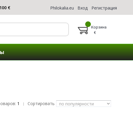
Philokalia.eu
Вход
Регистрация
Корзина
€
ты
товаров:
1
Сортировать
|