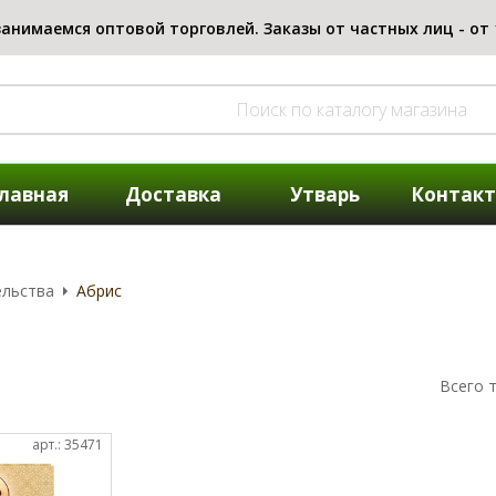
лавная
Доставка
Утварь
Контак
ельства
Абрис
Всего 
арт.: 35471