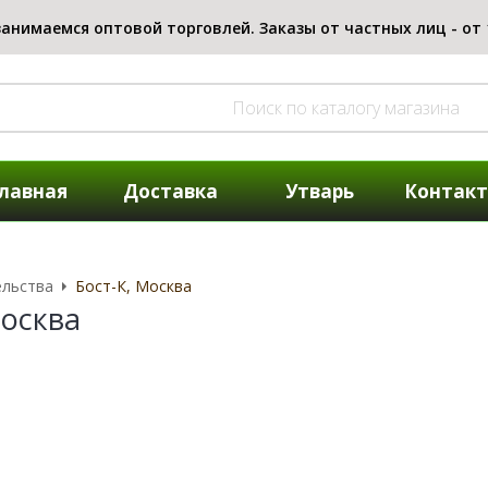
лавная
Доставка
Утварь
Контак
ельства
Бост-К, Москва
Москва