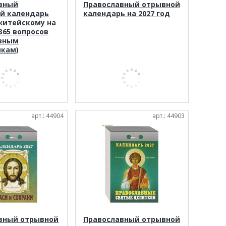
вный
Православный отрывной
й календарь
календарь на 2027 год
житейскому на
(365 вопросов
вным
кам)
арт.: 44904
арт.: 44903
вный отрывной
Православный отрывной