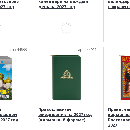
агослови,
календарь на каждый
календар
027 год
день на 2027 год
сохрани н
арт.: 44899
арт.: 44927
й
Православный
Правосла
трывной
ежедневник на 2027 год
карманны
2027 год
(карманный формат)
Благосло
2027