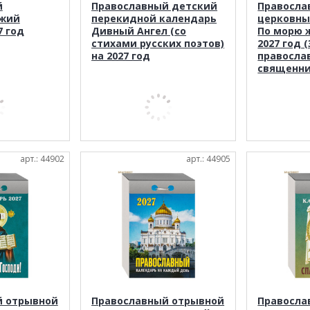
й
Православный детский
Правосла
ожий
перекидной календарь
церковны
7 год
Дивный Ангел (со
По морю 
стихами русских поэтов)
2027 год 
на 2027 год
правосла
священни
арт.: 44902
арт.: 44905
й отрывной
Православный отрывной
Правосла