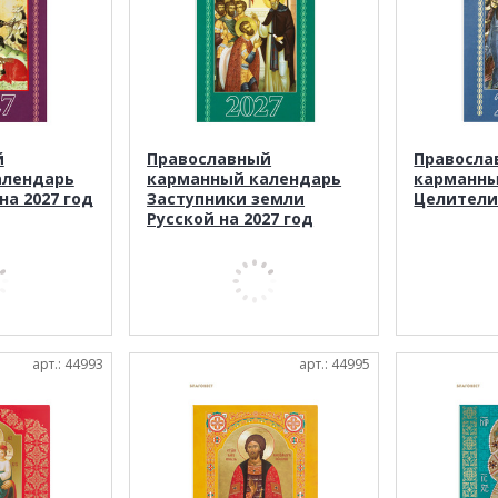
й
Православный
Правосла
алендарь
карманный календарь
карманны
на 2027 год
Заступники земли
Целители 
Русской на 2027 год
арт.: 44993
арт.: 44995