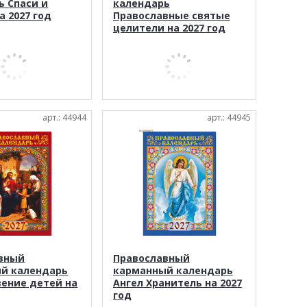
ь Спаси и
календарь
а 2027 год
Православные святые
целители на 2027 год
арт.: 44944
арт.: 44945
вный
Православный
й календарь
карманный календарь
вение детей на
Ангел Хранитель на 2027
год