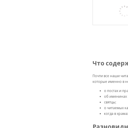
Что содер
Почти все наши чит
которые именно в н
о постах и пр
об именинах и
святцы;
о читаемых к
когда в храм
Разновидн