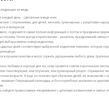
 следующие их виды.
 каждый день – сделанные в виде книг.
еские: с поучениями, для детей, женские, кулинарные, с рецептами народ
ста и интересов.
равило, содержится самая полная информация о постах и праздниках Церк
х чтениях. Почти всегда в приложении – указатель празднований святых 
для выбора имени новорожденному.
ндарных дней соответствуют выбранной издателем тематике, которая отр
ерекидные.
ся в лучшем качестве и могут служить украшением любого дома, трапезно
нно любимы и хороши для тех, кому нравятся совсем коротенькие текст
 или стихотворение, или поучение, или кулинарный рецепт. Отрывание л
етском возрасте. И еще он полезен при обучении детей, их знакомстве с
 занимает Патриарший календарь и богослужебные указания на церковн
ям.
ь найдете православные ежедневники с цитатами из Евангелия и святых от