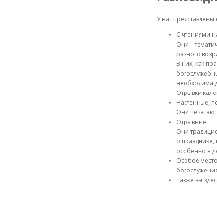
У нас представлены
С чтениями на
Они – тематич
разного возра
В них, как п
богослужебны
необходима 
Отрывки кале
Настенные, п
Они печатают
Отрывные.
Они традицио
о празднике,
особенно в д
Особое место
богослужени
Также вы здес