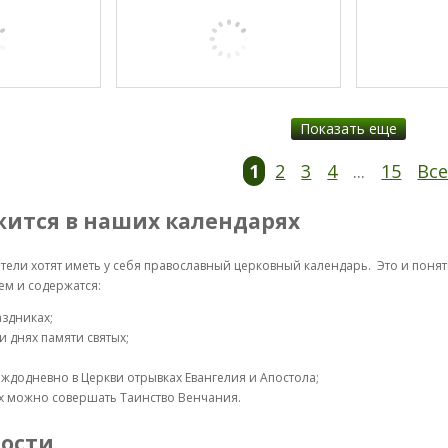
Показать еще
1
2
3
4
...
15
Вс
жится в наших календарях
атели хотят иметь у себя православный церковный календарь. Это и поня
ем и содержатся:
аздниках;
 днях памяти святых;
аждодневно в Церкви отрывках Евангелия и Апостола;
ах можно совершать Таинство Венчания.
ости