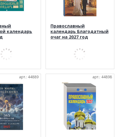
вный
Православный
ой календарь
календарь Благодатный
од
очаг на 2027 год
арт.: 44889
арт.: 44898