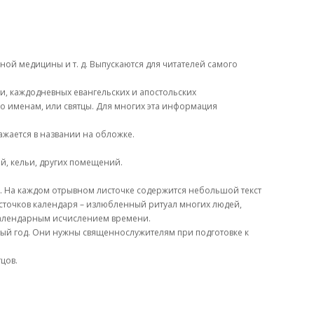
ной медицины и т. д. Выпускаются для читателей самого
ви, каждодневных евангельских и апостольских
по именам, или святцы. Для многих эта информация
ажается в названии на обложке.
й, кельи, других помещений.
ы. На каждом отрывном листочке содержится небольшой текст
источков календаря – излюбленный ритуал многих людей,
 календарным исчислением времени.
ый год. Они нужны священнослужителям при подготовке к
цов.