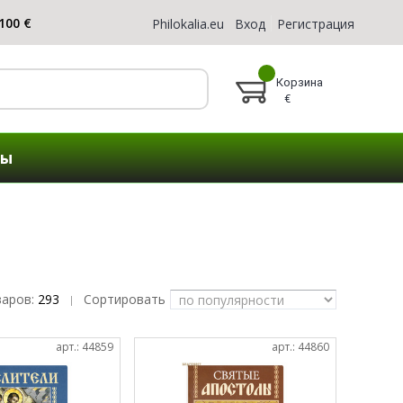
Philokalia.eu
Вход
Регистрация
Корзина
€
ты
варов:
293
Сортировать
|
арт.: 44859
арт.: 44860