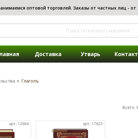
лавная
Доставка
Утварь
Контак
ельства
Глаголъ
Всего 
арт.: 12664
арт.: 17623