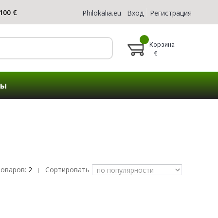
Philokalia.eu
Вход
Регистрация
Корзина
€
ты
товаров:
2
Сортировать
|