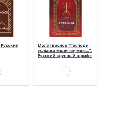
 Русский
Молитвослов "Господи,
услыши молитву мою...".
Русский крупный шрифт