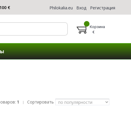
Philokalia.eu
Вход
Регистрация
Корзина
€
ты
товаров:
1
Сортировать
|