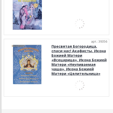
арт.: 39356
Пресвятая Богородица,
спаси нас! Акафисты. Икона
Божией Матери
«Всецарица». Икона Божией
Матери «Неупиваемая
чаша». Икона Божией
Матери «Целительница»