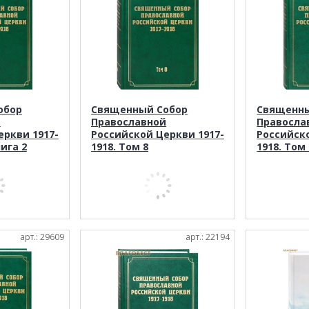
обор
Священный Собор
Священны
й
Православной
Правосла
еркви 1917-
Российской Церкви 1917-
Российско
нига 2
1918. Том 8
1918. Том
арт.: 29609
арт.: 22194