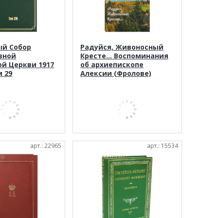
й Собор
Радуйся, Живоносный
вной
Кресте... Воспоминания
ой Церкви 1917
об архиепископе
м 29
Алексии (Фролове)
арт.: 22965
арт.: 15534