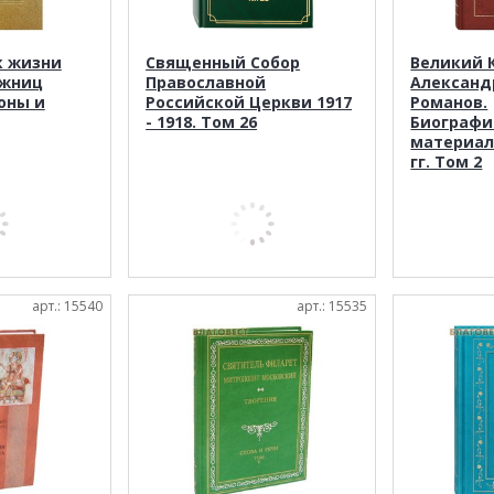
к жизни
Священный Собор
Великий 
ижниц
Православной
Александ
оны и
Российской Церкви 1917
Романов.
- 1918. Том 26
Биографи
материалы
гг. Том 2
арт.: 15540
арт.: 15535