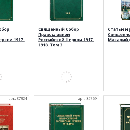
обор
Священный Собор
Статьи и 
й
Православной
Священн
еркви 1917-
Российской Церкви 1917-
Макарий 
1918. Том 3
арт.: 37924
арт.: 35769