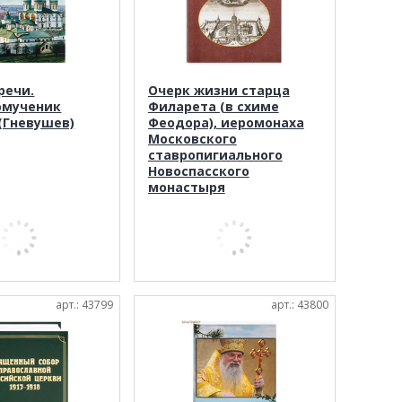
речи.
Очерк жизни старца
омученик
Филарета (в схиме
(Гневушев)
Феодора), иеромонаха
Московского
ставропигиального
Новоспасского
монастыря
арт.: 43799
арт.: 43800