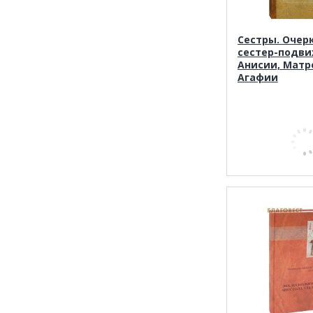
Сестры. Очер
сестер-подв
Анисии, Матр
Агафии