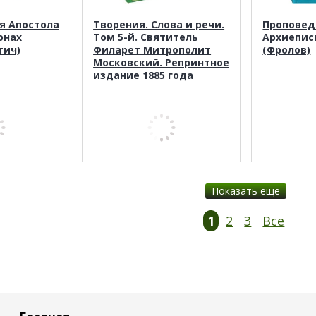
я Апостола
Творения. Слова и речи.
Проповеди
онах
Том 5-й. Святитель
Архиепис
тич)
Филарет Митрополит
(Фролов)
Московский. Репринтное
издание 1885 года
Показать еще
1
2
3
Все