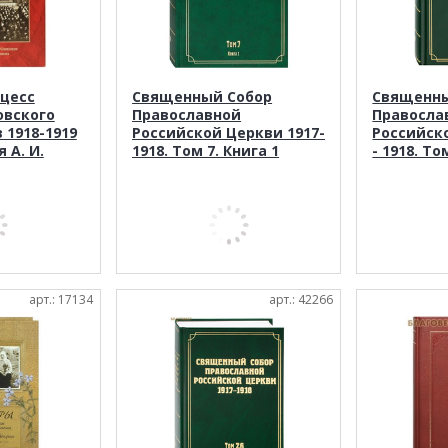
цесс
Священный Собор
Священны
овского
Православной
Правосла
 1918-1919
Российской Церкви 1917-
Российск
 А. И.
1918. Том 7. Книга 1
- 1918. То
арт.: 17134
арт.: 42266