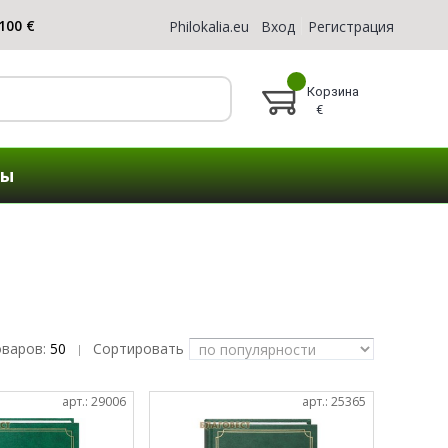
Philokalia.eu
Вход
Регистрация
Корзина
€
ты
оваров:
50
Сортировать
|
арт.: 29006
арт.: 25365