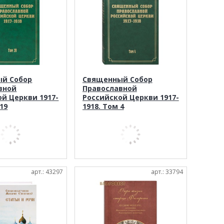
й Собор
Священный Собор
вной
Православной
й Церкви 1917-
Российской Церкви 1917-
 19
1918. Том 4
арт.: 43297
арт.: 33794