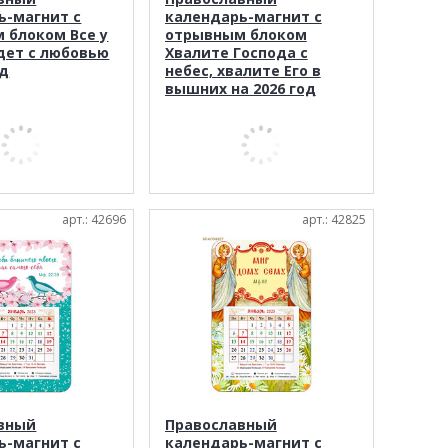
ь-магнит с
календарь-магнит с
 блоком Все у
отрывным блоком
удет с любовью
Хвалите Господа с
од
небес, хвалите Его в
вышних на 2026 год
арт.: 42696
арт.: 42825
вный
Православный
ь-магнит с
календарь-магнит с