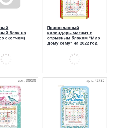
тный
Православный
ный блок на
календарь-магнит с
(со скотчем)
отрывным блоком "Мир
дому сему" на 2022 год
арт.: 38038
арт.: 42735