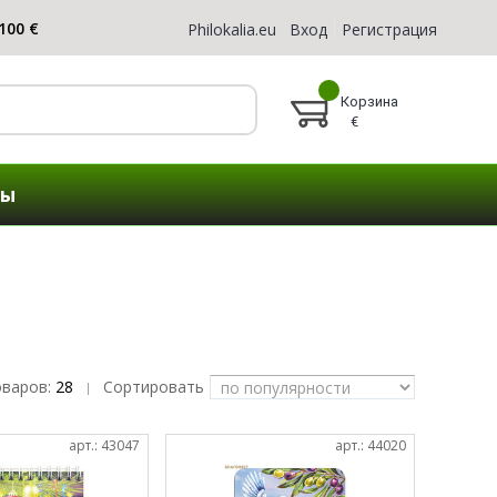
Philokalia.eu
Вход
Регистрация
Корзина
€
ты
оваров:
28
Сортировать
|
арт.: 43047
арт.: 44020