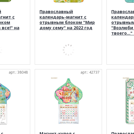
й
Православный
Правосла
гнит с
календарь-магнит с
календар
оком
отрывным блоком "Мир
отрывны
 все!" на
дому сему" на 2022 год
"Возлюби
твоего..."
арт.: 38048
арт.: 42737
 с
Магнит-купол с
Правосла