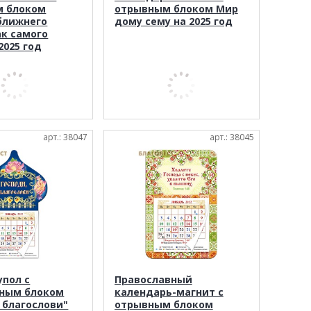
м блоком
отрывным блоком Мир
ближнего
дому сему на 2025 год
ак самого
 2025 год
арт.: 38047
арт.: 38045
упол с
Православный
ным блоком
календарь-магнит с
 благослови"
отрывным блоком