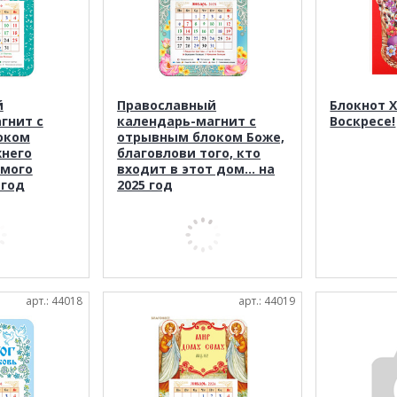
й
Православный
Блокнот 
гнит с
календарь-магнит с
Воскресе!
оком
отрывным блоком Боже,
него
благовлови того, кто
амого
входит в этот дом... на
 год
2025 год
арт.: 44018
арт.: 44019