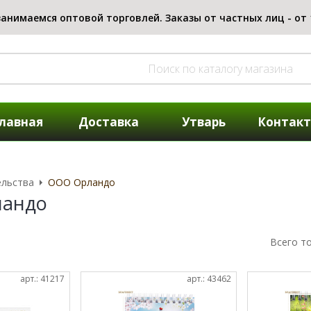
лавная
Доставка
Утварь
Контак
ельства
ООО Орландо
андо
Всего т
арт.: 41217
арт.: 43462