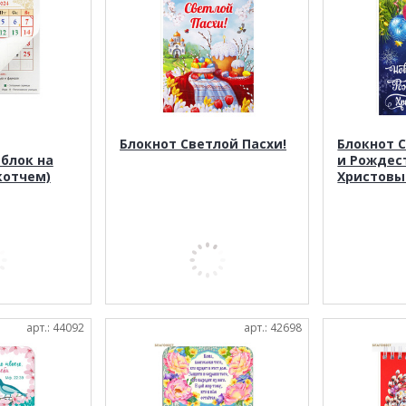
Блокнот Светлой Пасхи!
Блокнот 
блок на
и Рождес
скотчем)
Христовы
арт.: 44092
арт.: 42698