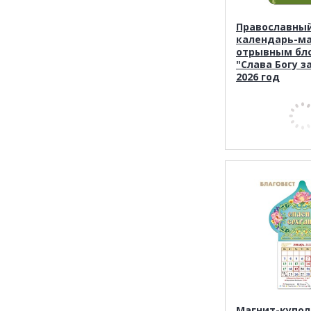
Православны
календарь-ма
отрывным бл
"Слава Богу за
2026 год
Магнит-купол