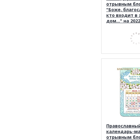
отрывным бл
"Боже, благос
кто входит в 
дом..." на 202
Православны
календарь-ма
отрывным бл