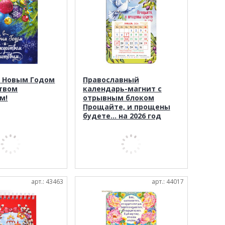
С Новым Годом
Православный
твом
календарь-магнит с
м!
отрывным блоком
Прощайте, и прощены
будете... на 2026 год
арт.: 43463
арт.: 44017