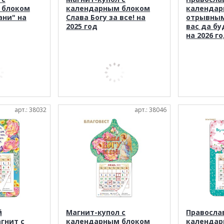
 блоком
календарным блоком
календар
ани" на
Слава Богу за все! на
отрывным
2025 год
вас да б
на 2026 г
арт.: 38032
арт.: 38046
й
Магнит-купол с
Правосла
гнит с
календарным блоком
календар