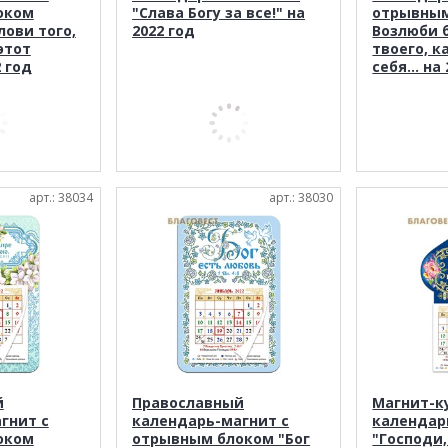
оком
"Слава Богу за все!" на
отрывны
лови того,
2022 год
Возлюби 
этот
твоего, к
2 год
себя... на
арт.: 38034
арт.: 38030
й
Православный
Магнит-к
гнит с
календарь-магнит с
календар
оком
отрывным блоком "Бог
"Господи,