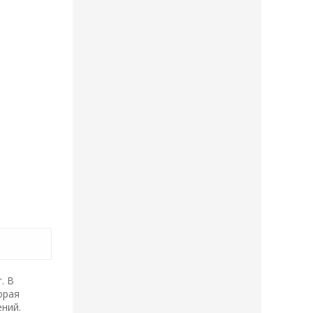
. В
орая
ний.