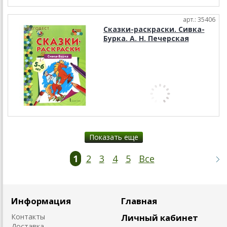
арт.: 35406
Сказки-раскраски. Сивка-
Бурка. А. Н. Печерская
Показать еще
1
2
3
4
5
Все
Информация
Главная
Контакты
Личный кабинет
Доставка