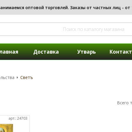
лавная
Доставка
Утварь
Контак
ельства
Светъ
Всего 
арт.: 24703