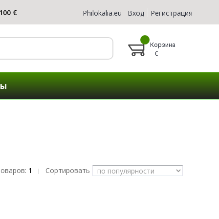
Philokalia.eu
Вход
Регистрация
Корзина
€
ты
товаров:
1
Сортировать
|