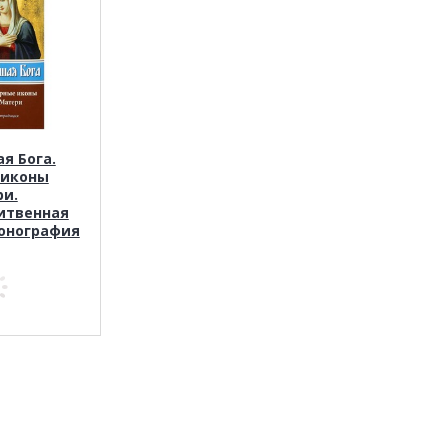
я Бога.
 иконы
и.
итвенная
онография