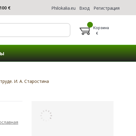
Philokalia.eu
Вход
Регистрация
Корзина
€
ты
труде. И. А. Старостина
ославная