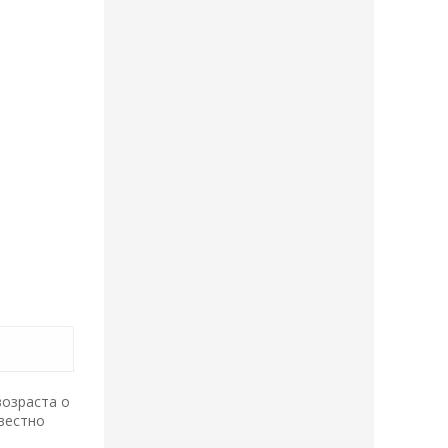
возраста о
овестно