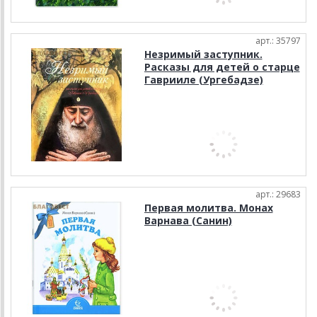
арт.: 35797
Незримый заступник.
Расказы для детей о старце
Гаврииле (Ургебадзе)
арт.: 29683
Первая молитва. Монах
Варнава (Санин)