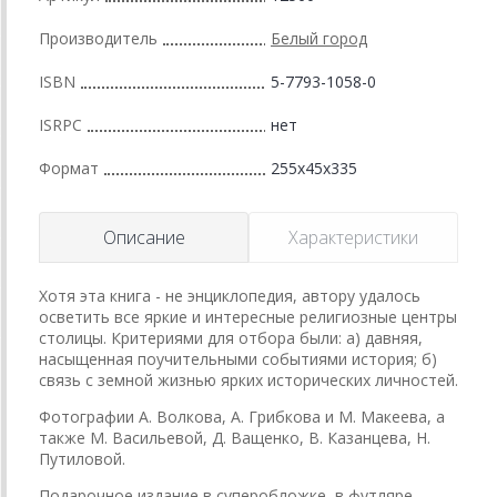
Производитель
Белый город
ISBN
5-7793-1058-0
ISRPC
нет
Формат
255x45x335
Описание
Характеристики
Хотя эта книга - не энциклопедия, автору удалось
осветить все яркие и интересные религиозные центры
столицы. Критериями для отбора были: а) давняя,
насыщенная поучительными событиями история; б)
связь с земной жизнью ярких исторических личностей.
Фотографии А. Волкова, А. Грибкова и М. Макеева, а
также М. Васильевой, Д. Ващенко, В. Казанцева, Н.
Путиловой.
Подарочное издание в суперобложке, в футляре.