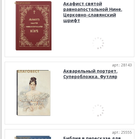
Акафист святой
равноапостольной Нине.
Церковно-славянский
шрифт
арт.: 28143
Акварельный портрет.
Суперобложка. Футляр
арт.: 25555
Библия в пересказе для