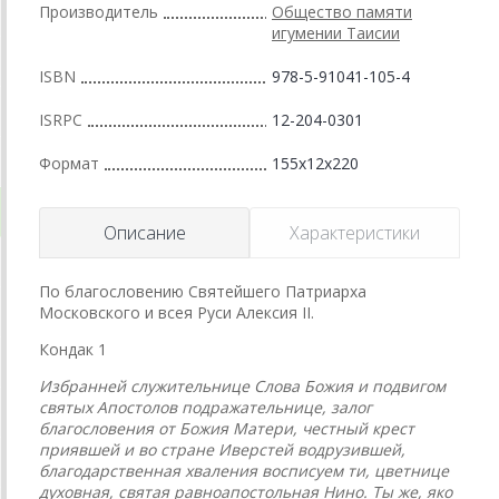
Производитель
Общество памяти
игумении Таисии
ISBN
978-5-91041-105-4
ISRPC
12-204-0301
Формат
155x12x220
Описание
Характеристики
По благословению Святейшего Патриарха
Московского и всея Руси Алексия II.
Кондак 1
Избранней служительнице Слова Божия и подвигом
святых Апостолов подражательнице, залог
благословения от Божия Матери, честный крест
приявшей и во стране Иверстей водрузившей,
благодарственная хваления восписуем ти, цветнице
духовная, святая равноапостольная Нино. Ты же, яко