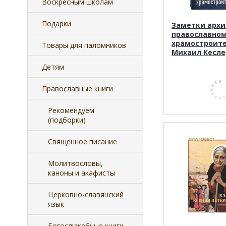
Воскресным школам
Подарки
Заметки архи
православно
храмостроите
Товары для паломников
Михаил Кесле
Детям
Православные книги
Рекомендуем
(подборки)
Священное писание
Молитвословы,
каноны и акафисты
Церковно-славянский
язык
Богослужебные книги