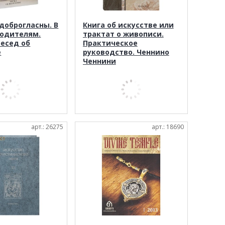
доброгласны. В
Книга об искусстве или
одителям.
трактат о живописи.
бесед об
Практическое
е
руководство. Ченнино
Ченнини
арт.: 26275
арт.: 18690