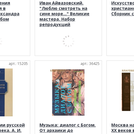
ения
Иван Айвазовский.
Искусств
я в
"Люблю смотреть на
христиан
ександра
сине море..." Великие
Сборник с
ьбом
мастера. Набор
репродукций
арт.: 15205
арт.: 36425
ии русской
Музыка: диалог с Богом.
Москва на
ека. А. И.
От архаики до
XX веков 