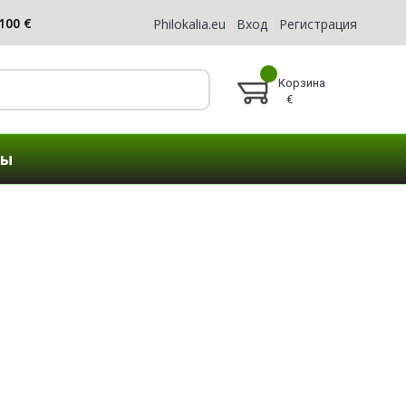
Philokalia.eu
Вход
Регистрация
Корзина
€
ты