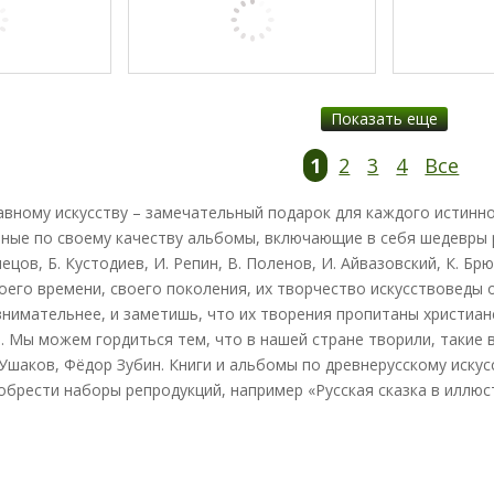
Показать еще
1
2
3
4
Все
авному искусству – замечательный подарок для каждого истинно
ные по своему качеству альбомы, включающие в себя шедевры р
нецов, Б. Кустодиев, И. Репин, В. Поленов, И. Айвазовский, К. Б
оего времени, своего поколения, их творчество искусствоведы 
внимательнее, и заметишь, что их творения пропитаны христиан
 Мы можем гордиться тем, что в нашей стране творили, такие в
Ушаков, Фёдор Зубин. Книги и альбомы по древнерусскому искус
брести наборы репродукций, например «Русская сказка в иллюст