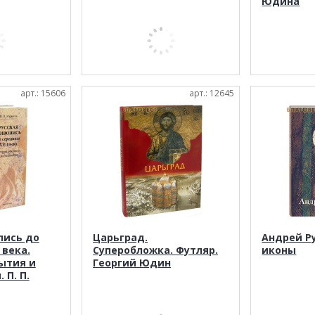
Юдина
арт.: 15606
арт.: 12645
пись до
Царьград.
Андрей Р
 века.
Суперобложка. Футляр.
иконы
ытия и
Георгий Юдин
 П. П.