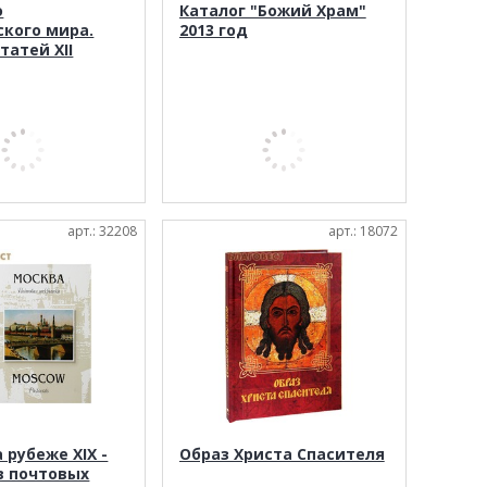
о
Каталог "Божий Храм"
ского мира.
2013 год
татей XII
арт.: 32208
арт.: 18072
 рубеже XIX -
Образ Христа Спасителя
в почтовых