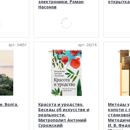
электроники. Роман
открытка
Насонов
арт.: 34651
арт.: 26218
. Волга.
Красота и уродство.
Методы у
д
Беседы об искусстве и
копоти с
реальности.
станково
Митрополит Антоний
Методиче
Сурожский
И. В. Федо