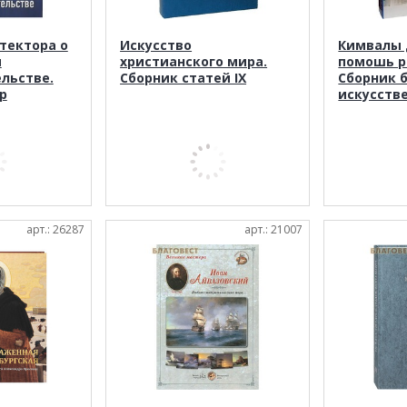
тектора о
Искусство
Кимвалы 
м
христианского мира.
помошь р
льстве.
Сборник статей IX
Сборник 
р
искусств
арт.: 26287
арт.: 21007