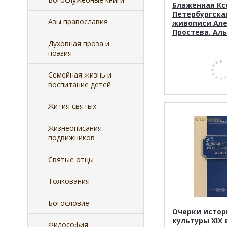
Блаженная Кс
Петербургска
Азы православия
живописи Ал
Простева. Ал
Духовная проза и
поэзия
Семейная жизнь и
воспитание детей
Жития святых
Жизнеописания
подвижников
Святые отцы
Толкования
Богословие
Очерки истор
культуры XIX в
Философия