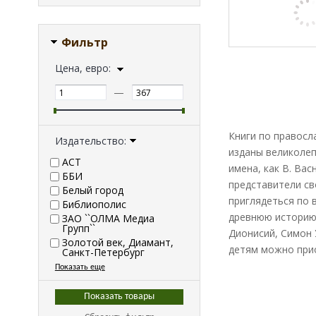
Фильтр
Цена, евро:
—
Книги по правосл
Издательство:
изданы великолеп
АСТ
имена, как В. Вас
ББИ
представители св
Белый город
приглядеться по 
Библиополис
древнюю историю.
ЗАО ``ОЛМА Медиа
Групп``
Дионисий, Симон 
Золотой век, Диамант,
детям можно прио
Санкт-Петербург
Показать еще