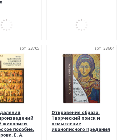
х
арт.: 23705
арт.: 33604
даления
Откровение образа.
 произведений
Творческий поиск и
й живописи.
осмысление
ское пособие.
иконописного Предания
рова, Е. А.