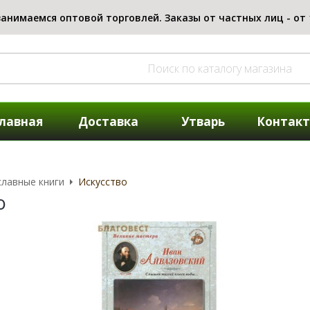
лавная
Доставка
Утварь
Контак
лавные книги
Искусство
о