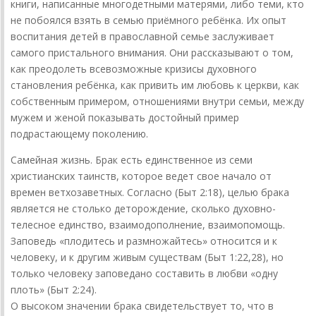
книги, написанные многодетными матерями, либо теми, кто
не побоялся взять в семью приёмного ребёнка. Их опыт
воспитания детей в православной семье заслуживает
самого пристального внимания. Они рассказывают о том,
как преодолеть всевозможные кризисы духовного
становления ребёнка, как привить им любовь к церкви, как
собственным примером, отношениями внутри семьи, между
мужем и женой показывать достойный пример
подрастающему поколению.
Самейная жизнь. Брак есть единственное из семи
христианских таинств, которое ведет свое начало от
времен ветхозаветных. Согласно (Быт 2:18), целью брака
является не столько деторождение, сколько духовно-
телесное единство, взаимодополнение, взаимопомощь.
Заповедь «плодитесь и размножайтесь» относится и к
человеку, и к другим живым существам (Быт 1:22,28), но
только человеку заповедано составить в любви «одну
плоть» (Быт 2:24).
О высоком значении брака свидетельствует то, что в