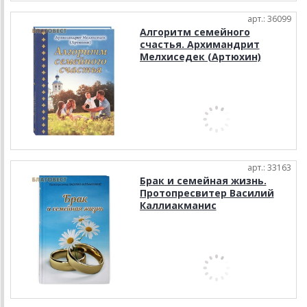
арт.: 36099
Алгоритм семейного
счастья. Архимандрит
Мелхиседек (Артюхин)
арт.: 33163
Брак и семейная жизнь.
Протопресвитер Василий
Каллиакманис