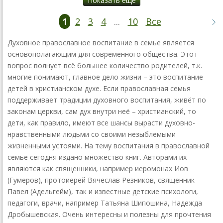
Показать еще
1
2
3
4
...
10
Все
Духовное православное воспитание в семье является
основополагающим для современного общества. Этот
вопрос волнует всё большее количество родителей, т.к.
многие понимают, главное дело жизни – это воспитание
детей в христианском духе. Если православная семья
поддерживает традиции духовного воспитания, живёт по
законам церкви, сам дух внутри неё – христианский, то
дети, как правило, имеют все шансы вырасти духовно-
нравственными людьми со своими незыблемыми
жизненными устоями. На тему воспитания в православной
семье сегодня издано множество книг. Авторами их
являются как священники, например иеромонах Иов
(Гумеров), протоиерей Вячеслав Резников, священник
Павел (Адельгейм), так и известные детские психологи,
педагоги, врачи, например Татьяна Шипошина, Надежда
Дробышевская. Очень интересны и полезны для прочтения