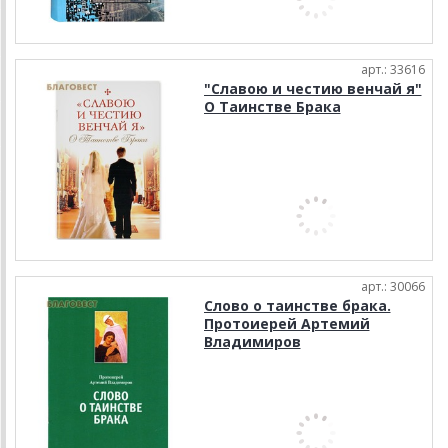
арт.: 33616
"Славою и честию венчай я"
О Таинстве Брака
арт.: 30066
Слово о таинстве брака.
Протоиерей Артемий
Владимиров