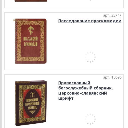
арт.: 35747
Последование проскомидии
арт.: 10696
Православный
богослужебный сборник.
Церковно-славянский
шрифт