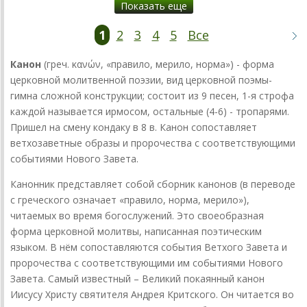
Показать еще
1
2
3
4
5
Все
Канон
(греч. κανών, «правило, мерило, норма») - форма
церковной молитвенной поэзии, вид церковной поэмы-
гимна сложной конструкции; состоит из 9 песен, 1-я строфа
каждой называется ирмосом, остальные (4-6) - тропарями.
Пришел на смену кондаку в 8 в. Канон сопоставляет
ветхозаветные образы и пророчества с соответствующими
событиями Нового Завета.
Канонник представляет собой сборник канонов (в переводе
с греческого означает «правило, норма, мерило»),
читаемых во время богослужений. Это своеобразная
форма церковной молитвы, написанная поэтическим
языком. В нём сопоставляются события Ветхого Завета и
пророчества с соответствующими им событиями Нового
Завета. Самый известный – Великий покаянный канон
Иисусу Христу святителя Андрея Критского. Он читается во