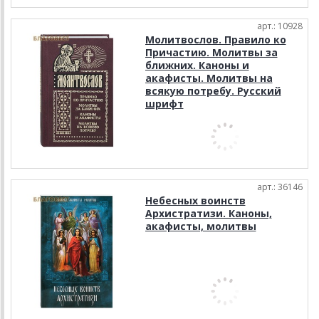
арт.: 10928
Молитвослов. Правило ко
Причастию. Молитвы за
ближних. Каноны и
акафисты. Молитвы на
всякую потребу. Русский
шрифт
арт.: 36146
Небесных воинств
Архистратизи. Каноны,
акафисты, молитвы