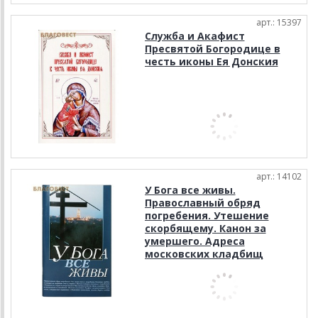
арт.: 15397
Служба и Акафист
Пресвятой Богородице в
честь иконы Ея Донския
арт.: 14102
У Бога все живы.
Православный обряд
погребения. Утешение
скорбящему. Канон за
умершего. Адреса
московских кладбищ