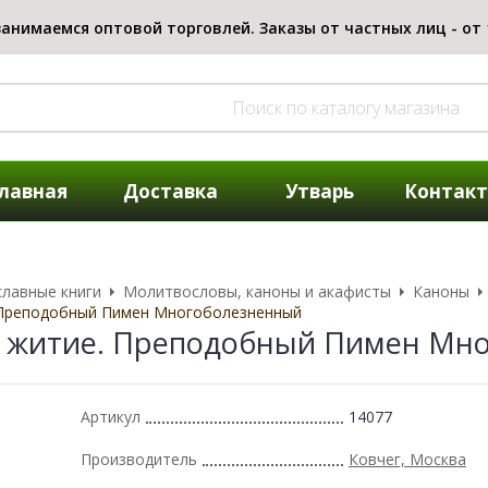
лавная
Доставка
Утварь
Контак
лавные книги
Молитвословы, каноны и акафисты
Каноны
 Преподобный Пимен Многоболезненный
и житие. Преподобный Пимен Мн
Артикул
14077
Производитель
Ковчег, Москва