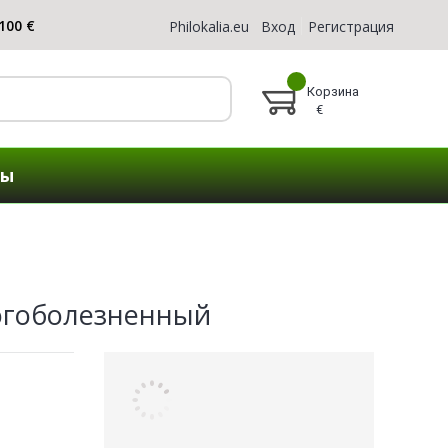
Philokalia.eu
Вход
Регистрация
Корзина
€
ты
огоболезненный