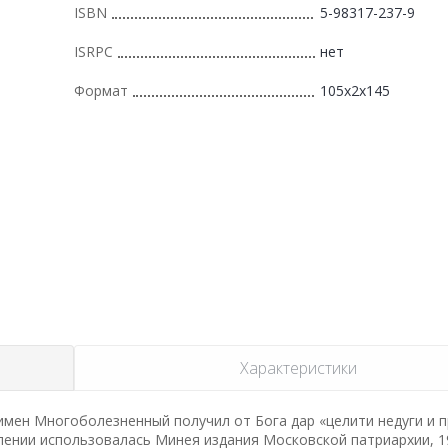
ISBN
5-98317-237-9
ISRPC
нет
Формат
105x2x145
Характеристики
имен Многоболезненный получил от Бога дар «целити недуги и 
влении использовалась Минея издания Московской патриархии, 1