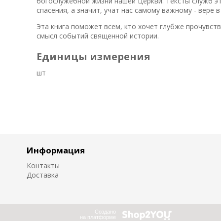
богослужебной жизни нашей Церкви. Тексты служб э
спасения, а значит, учат нас самому важному - вере в
Эта книга поможет всем, кто хочет глубже прочувст
смысл событий священной истории.
Единицы измерения
шт
Информация
Контакты
Доставка
Создано
на платформе