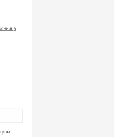
вонница
нтром