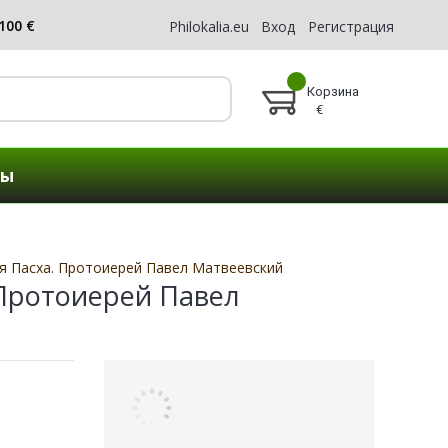
Philokalia.eu
Вход
Регистрация
Корзина
€
ты
я Пасха. Протоиерей Павел Матвеевский
 Протоиерей Павел