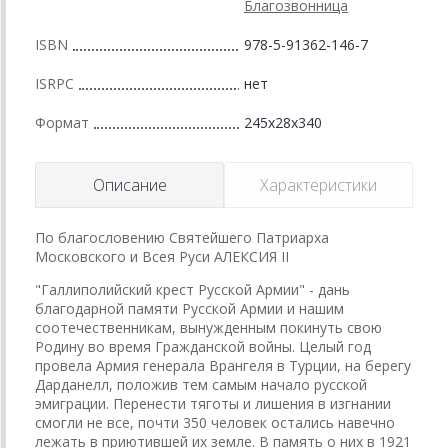
Благозвонница
ISBN
978-5-91362-146-7
ISRPC
нет
Формат
245x28x340
Описание
Характеристики
По благословению Святейшего Патриарха
Московского и Всея Руси АЛЕКСИЯ II
"Галлиполийский крест Русской Армии" - дань
благодарной памяти Русской Армии и нашим
соотечественникам, вынужденным покинуть свою
Родину во время Гражданской войны. Целый год
провела Армия генерала Врангеля в Турции, на берегу
Дарданелл, положив тем самым начало русской
эмиграции. Перенести тяготы и лишения в изгнании
смогли не все, почти 350 человек остались навечно
лежать в приютившей их земле. В память о них в 1921