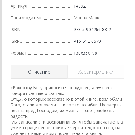
Артикул
14792
Производитель
Монах Марк
ISBN
978-5-904266-88-2
ISRPC
Р15-512-0570
Формат
130x35x198
Описание
Характеристики
«В жертву Богу приносится не худшее, а лучшее», —
говорят святые о святых.
Отцы, о которых рассказано в этой книге, возлюбили
Бога, стали монахами — и за это погибли. Их смерть
честна пред Господом, их жизнь — свет, любовь,
радость.
Мы записали эти воспоминания, чтобы запечатлеть в
уме и сердце неповторимые черты тех, кого сегодня
уже нет с нами и кому посвящена эта книга.