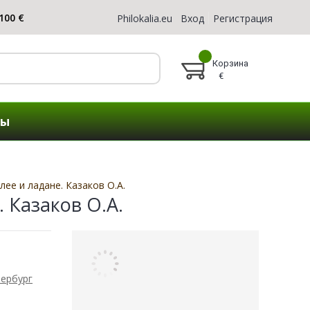
Philokalia.eu
Вход
Регистрация
Корзина
€
ты
лее и ладане. Казаков О.А.
. Казаков О.А.
тербург