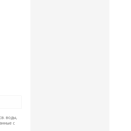
в. воды,
анные с