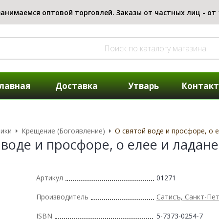
лавная
Доставка
Утварь
Контак
ики
Крещение (Богоявление)
О святой воде и просфоре, о е
воде и просфоре, о елее и ладане
Артикул
01271
Производитель
Сатисъ, Санкт-Пе
ISBN
5-7373-0254-7