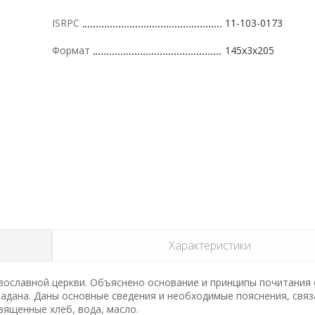
ISRPC
11-103-0173
Формат
145x3x205
Характеристики
ославной церкви. Объяснено основание и принципы почитания с
 ладана. Даны основные сведения и необходимые пояснения, связ
ященные хлеб, вода, масло.