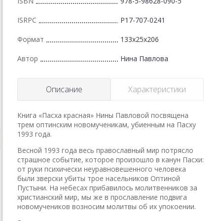
ISBN
978-5-98628-090-5
ISRPC
Р17-707-0241
Формат
133x25x206
Автор
Нина Павлова
Описание
Характеристики
Книга «Пасха красная» Нины Павловой посвящена
трем оптинским новомученикам, убиенным на Пасху
1993 года.
Весной 1993 года весь православный мир потрясло
страшное событие, которое произошло в канун Пасхи:
от руки психически неуравновешенного человека
были зверски убиты трое насельников Оптиной
Пустыни. На небесах прибавилось молитвенников за
христианский мир, мы же в прославление подвига
новомучеников возносим молитвы об их упокоении.