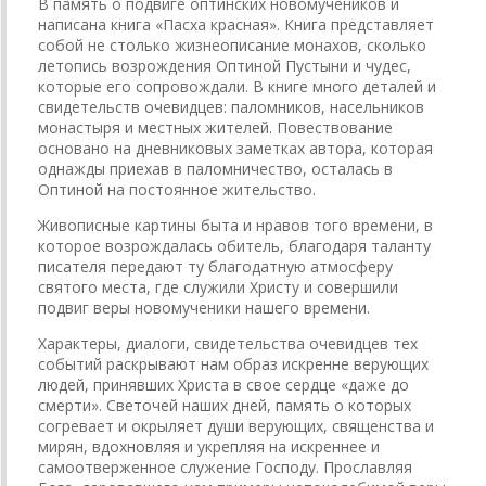
В память о подвиге оптинских новомучеников и
написана книга «Пасха красная». Книга представляет
собой не столько жизнеописание монахов, сколько
летопись возрождения Оптиной Пустыни и чудес,
которые его сопровождали. В книге много деталей и
свидетельств очевидцев: паломников, насельников
монастыря и местных жителей. Повествование
основано на дневниковых заметках автора, которая
однажды приехав в паломничество, осталась в
Оптиной на постоянное жительство.
Живописные картины быта и нравов того времени, в
которое возрождалась обитель, благодаря таланту
писателя передают ту благодатную атмосферу
святого места, где служили Христу и совершили
подвиг веры новомученики нашего времени.
Характеры, диалоги, свидетельства очевидцев тех
событий раскрывают нам образ искренне верующих
людей, принявших Христа в свое сердце «даже до
смерти». Светочей наших дней, память о которых
согревает и окрыляет души верующих, священства и
мирян, вдохновляя и укрепляя на искреннее и
самоотверженное служение Господу. Прославляя