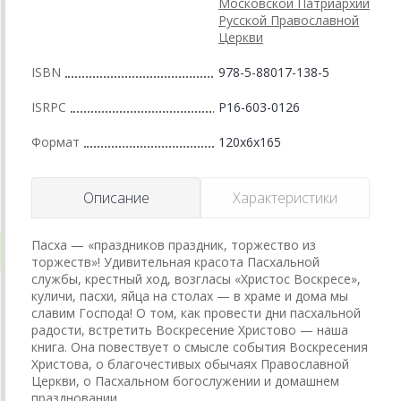
Московской Патриархии
Русской Православной
Церкви
ISBN
978-5-88017-138-5
ISRPC
Р16-603-0126
Формат
120x6x165
Описание
Характеристики
Пасха — «праздников праздник, торжество из
торжеств»! Удивительная красота Пасхальной
службы, крестный ход, возгласы «Христос Воскресе»,
куличи, пасхи, яйца на столах — в храме и дома мы
славим Господа! О том, как провести дни пасхальной
радости, встретить Воскресение Христово — наша
книга. Она повествует о смысле события Воскресения
Христова, о благочестивых обычаях Православной
Церкви, о Пасхальном богослужении и домашнем
праздновании.