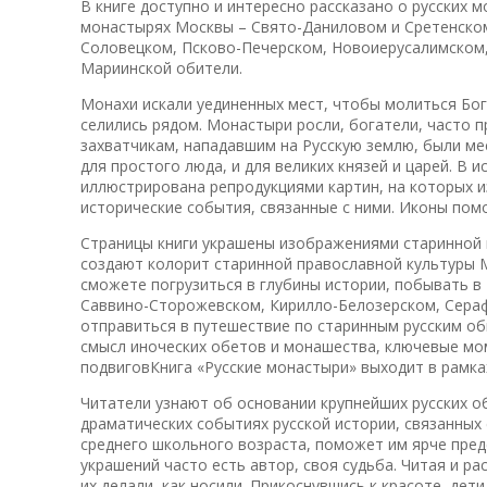
В книге доступно и интересно рассказано о русских 
монастырях Москвы – Свято-Даниловом и Сретенско
Соловецком, Псково-Печерском, Новоиерусалимском
Мариинской обители.
Монахи искали уединенных мест, чтобы молиться Богу
селились рядом. Монастыри росли, богатели, часто 
захватчикам, нападавшим на Русскую землю, были ме
для простого люда, и для великих князей и царей. В 
иллюстрирована репродукциями картин, на которых и
исторические события, связанные с ними. Иконы пом
Страницы книги украшены изображениями старинной 
создают колорит старинной православной культуры 
сможете погрузиться в глубины истории, побывать в
Саввино-Сторожевском, Кирилло-Белозерском, Сераф
отправиться в путешествие по старинным русским об
смысл иноческих обетов и монашества, ключевые мом
подвиговКнига «Русские монастыри» выходит в рамка
Читатели узнают об основании крупнейших русских о
драматических событиях русской истории, связанных 
среднего школьного возраста, поможет им ярче пред
украшений часто есть автор, своя судьба. Читая и ра
их делали, как носили. Прикоснувшись к красоте, дет