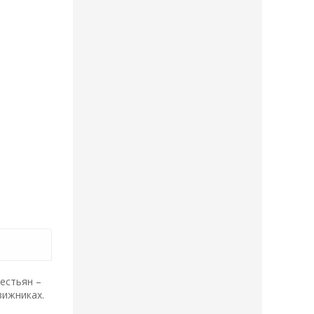
рестьян –
вижниках.