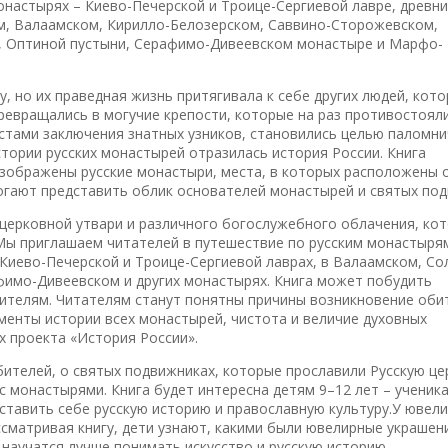
монастырях – Киево-Печерской и Троице-Сергиевой лавре, древни
м, Валаамском, Кирилло-Белозерском, Саввино-Сторожевском,
, Оптиной пустыни, Серафимо-Дивеевском монастыре и Марфо-
, но их праведная жизнь притягивала к себе других людей, кот
превращались в могучие крепости, которые на раз противостоял
стами заключения знатных узников, становились целью паломни
истории русских монастырей отразилась история России. Книга
зображены русские монастыри, места, в которых расположены о
огают представить облик основателей монастырей и святых по
церковной утвари и различного богослужебного облачения, ко
Мы приглашаем читателей в путешествие по русским монастыря
 Киево-Печерской и Троице-Сергиевой лаврах, в Валаамском, Со
имо-Дивеевском и других монастырях. Книга может побудить
ителям. Читателям станут понятны причины возникновение оби
енты истории всех монастырей, чистота и величие духовных
х проекта «История России».
бителей, о святых подвижниках, которые прославили Русскую це
с монастырями. Книга будет интересна детям 9–12 лет – ученик
ставить себе русскую историю и православную культуру.У ювел
ссматривая книгу, дети узнают, какими были ювелирные украшени
и научатся лучше понимать искусство и русскую историю.