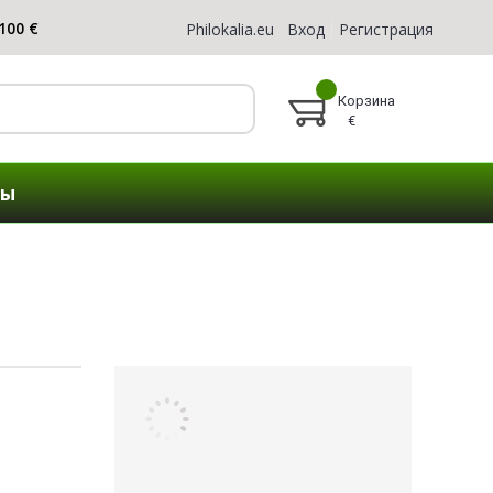
Philokalia.eu
Вход
Регистрация
Корзина
€
ты