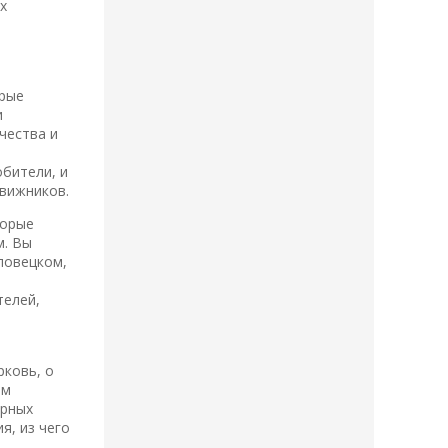
х
орые
и
чества и
бители, и
движников.
торые
м. Вы
ловецком,
телей,
рковь, о
ам
ирных
я, из чего