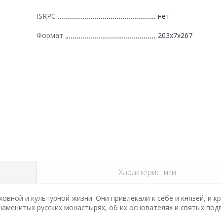
ISRPC
нет
Формат
203x7x267
Характеристики
овной и культурной жизни. Они привлекали к себе и князей, и к
знаменитых русских монастырях, об их основателях и святых под