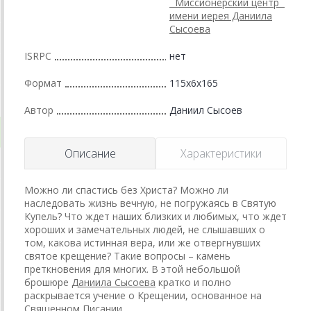
``Миссионерский центр``
имени иерея Даниила
Сысоева
ISRPC
нет
Формат
115x6x165
Автор
Даниил Сысоев
Описание
Характеристики
Можно ли спастись без Христа? Можно ли
наследовать жизнь вечную, не погружаясь в Святую
Купель? Что ждет наших близких и любимых, что ждет
хороших и замечательных людей, не слышавших о
том, какова истинная вера, или же отвергнувших
святое крещение? Такие вопросы – камень
преткновения для многих. В этой небольшой
брошюре
Даниила Сысоева
кратко и полно
раскрывается учение о Крещении, основанное на
Священном Писании.