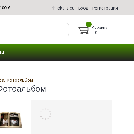
Philokalia.eu
Вход
Регистрация
Корзина
€
ты
вра. Фотоальбом
 Фотоальбом