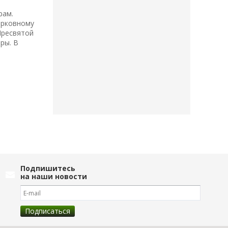
рам.
ерковному
Пресвятой
ры. В
Подпишитесь
на наши новости