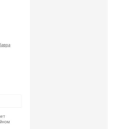
Лавра
лет
ейном