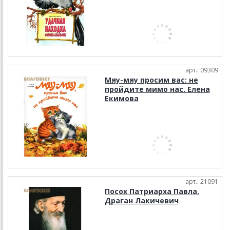
арт.: 09309
Мяу-мяу просим вас: не
пройдите мимо нас. Елена
Екимова
арт.: 21091
Посох Патриарха Павла.
Драган Лакичевич