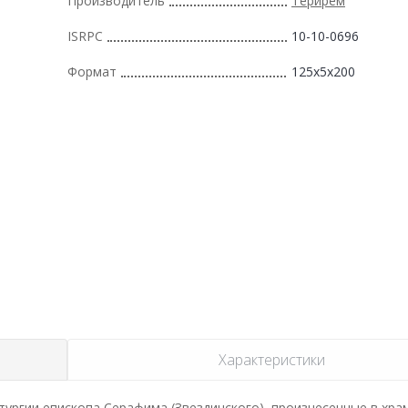
Производитель
Терирем
ISRPC
10-10-0696
Формат
125x5x200
Характеристики
тургии епископа Серафима (Звездинского), произнесенные в хра