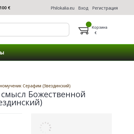
Philokalia.eu
Вход
Регистрация
Корзина
€
ты
номученик Серафим (Звездинский)
 смысл Божественной
ездинский)