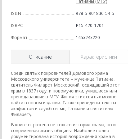
Татианы (МГУ)
ISBN
978-5-901836-54-5
ISRPC
Р15-420-1701
Формат
145x24x220
Описание
Характеристики
Среди святых покровителей Домового храма
Московского университета – мученица Татиана,
святитель Филарет Московский, освящавший этот
храм в 1837 году, и новомученики, учившиеся или
преподававшие в МГУ. Жития этих святых можно
найти в новом издании. Также приведены тексты
акафистов и служб св. мц. Татиане и святителю
Филарету.
В книге отражена не только история храма, но и
современная жизнь общины. Наиболее полно
документирована история возрождения храма в