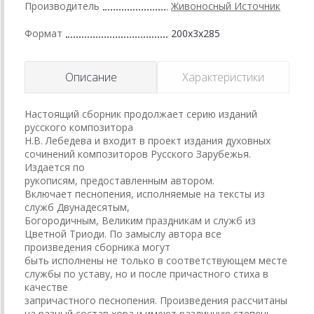
Производитель
Живоносный Источник
Формат
200x3x285
Описание
Характеристики
Настоящий сборник продолжает серию изданий
русского композитора
Н.В. Лебедева и входит в проект издания духовных
сочинений композиторов Русского Зарубежья.
Издается по
рукописям, предоставленным автором.
Включает песнопения, исполняемые на тексты из
служб Двунадесятым,
Богородичным, Великим праздникам и служб из
Цветной Триоди. По замыслу автора все
произведения сборника могут
быть исполнены не только в соответствующем месте
службы по уставу, но и после причастного стиха в
качестве
запричастного песнопения. Произведения рассчитаны
на разный состав хора и имеют различную степень