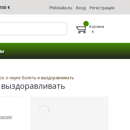
Philokalia.eu
Вход
Регистрация
Корзина
€
ты
оз: о науке болеть и выздоравливать
и выздоравливать
иархии