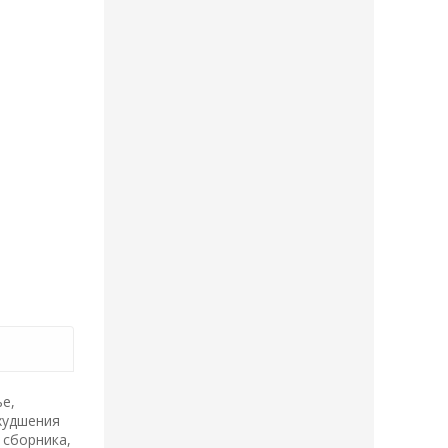
ье,
худшения
 сборника,