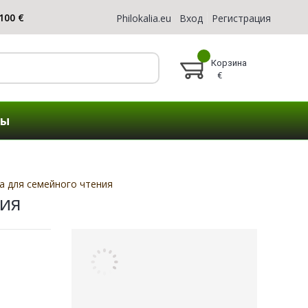
Philokalia.eu
Вход
Регистрация
Корзина
€
ты
а для семейного чтения
ния