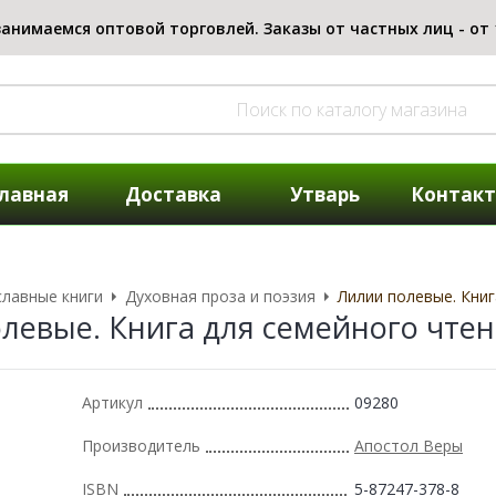
лавная
Доставка
Утварь
Контак
лавные книги
Духовная проза и поэзия
Лилии полевые. Книг
левые. Книга для семейного чте
Артикул
09280
Производитель
Апостол Веры
ISBN
5-87247-378-8