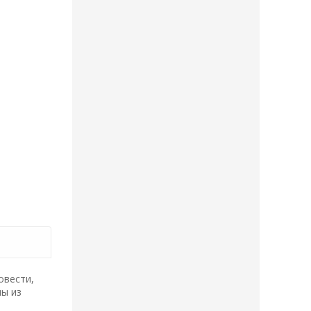
овести,
ны из