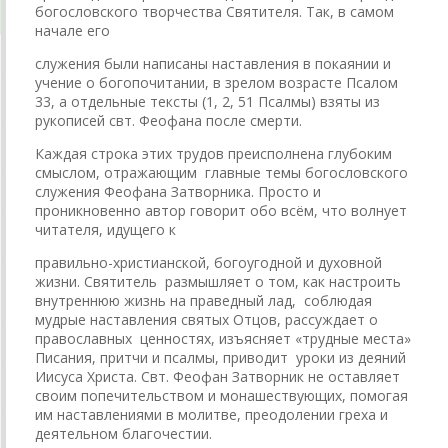
богословского творчества Святителя. Так, в самом
начале его
служения были написаны наставления в покаянии и
учение о богопочитании, в зрелом возрасте Псалом
33, а отдельные тексты (1, 2, 51 Псалмы) взяты из
рукописей свт. Феофана после смерти.
Каждая строка этих трудов преисполнена глубоким
смыслом, отражающим главные темы богословского
служения Феофана Затворника. Просто и
проникновенно автор говорит обо всём, что волнует
читателя, идущего к
правильно-христианской, богоугодной и духовной
жизни. Святитель размышляет о том, как настроить
внутреннюю жизнь на праведный лад, соблюдая
мудрые наставления святых Отцов, рассуждает о
православных ценностях, изъясняет «трудные места»
Писания, притчи и псалмы, приводит уроки из деяний
Иисуса Христа. Свт. Феофан Затворник не оставляет
своим попечительством и монашествующих, помогая
им наставлениями в молитве, преодолении греха и
деятельном благочестии.