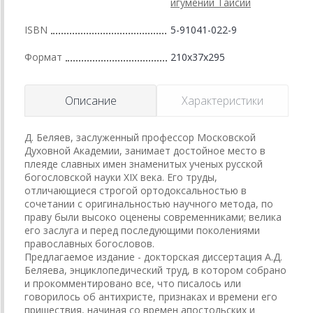
игумении Таисии
ISBN
5-91041-022-9
Формат
210x37x295
Описание
Характеристики
Д. Беляев, заслуженный профессор Московской
Духовной Академии, занимает достойное место в
плеяде славных имен знаменитых ученых русской
богословской науки XIX века. Его труды,
отличающиеся строгой ортодоксальностью в
сочетании с оригинальностью научного метода, по
праву были высоко оценены современниками; велика
его заслуга и перед последующими поколениями
православных богословов.
Предлагаемое издание - докторская диссертация А.Д.
Беляева, энциклопедический труд, в котором собрано
и прокомментировано все, что писалось или
говорилось об антихристе, признаках и времени его
пришествия, начиная со времен апостольских и