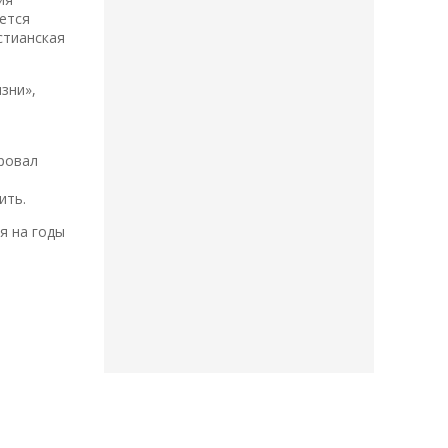
ется
стианская
зни»,
ировал
ить.
я на годы