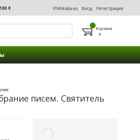
Philokalia.eu
Вход
Регистрация
Корзина
€
ты
рник
брание писем. Святитель