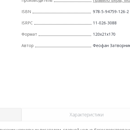
Производитель
Правило Веры, Мо
ISBN
978-5-94759-126-2
ISRPC
11-026-3088
Формат
120x21x170
Автор
Феофан Затворни
Характеристики
усским церковным писателем, главной целью богословствован