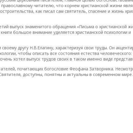
 православному читателю, что корнем христианской жизни явля
троительства, как писал сам святитель, спасение и жизнь хри
етий выпуск знаменитого обращения «Письма о христианской жи
книги большое внимание уделяется христианской психологии и
своему другу Н.В.Елагину, характеризуя свои труды. Он акцент
хологии, чтобы описать все состояния естества человеческого:
очень хотел выпуск трудов своих в таком именно виде представ
итателей, почитающих богословие Феофана Затворника. Несмотр
 Святителя, доступны, понятны и актуальны в современном мире.