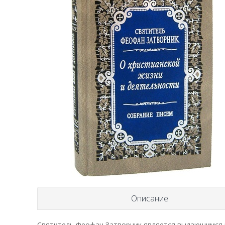
Описание
Святитель
Феофан Затворник
является выдающимся р