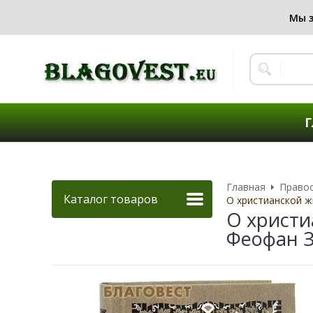
Г
Главная
Правос
Каталог товаров
О христианской ж
О христи
Феофан 